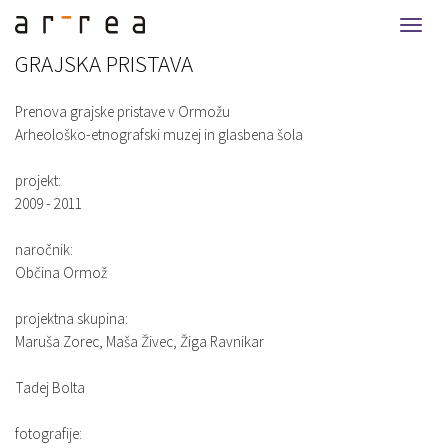
Togg
navi
GRAJSKA PRISTAVA
Prenova grajske pristave v Ormožu
Arheološko-etnografski muzej in glasbena šola
projekt:
2009 - 2011
naročnik:
Občina Ormož
projektna skupina:
Maruša Zorec, Maša Živec, Žiga Ravnikar
Tadej Bolta
fotografije: